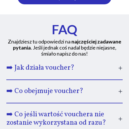
FAQ
Znajdziesz tu odpowiedzi na
najczęściej zadawane
pytania
. Jeśli jednak coś nadal będzie niejasne,
śmiało napisz do nas!
➡️ Jak działa voucher?
Voucher możesz kupić na wybraną kwotę od 100 do
500 zł. Samodzielnie decydujesz, jaką wartość ma
➡️ Co obejmuje voucher?
mieć prezent. Przy zamówieniu wystarczy podać
imię i nazwisko osoby obdarowanej oraz kwotę, na
Voucher można wykorzystać na warsztaty
którą ma zostać wystawiony voucher.
malowania ceramiki w naszej pracowni we
➡️
Co jeśli wartość vouchera nie
Wrocławiu. W ramach standardowego pakietu
zostanie wykorzystana od razu?
Po opłaceniu zamówienia przygotowujemy voucher
uczestnik otrzymuje:
i nadajemy mu indywidualny numer/kod. Ten numer